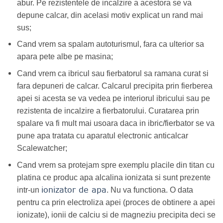
abur. Pe rezistentele de incalzire a acestora se va
depune calcar, din acelasi motiv explicat un rand mai
sus;
Cand vrem sa spalam autoturismul, fara ca ulterior sa
apara pete albe pe masina;
Cand vrem ca ibricul sau fierbatorul sa ramana curat si
fara depuneri de calcar. Calcarul precipita prin fierberea
apei si acesta se va vedea pe interiorul ibricului sau pe
rezistenta de incalzire a fierbatorului. Curatarea prin
spalare va fi mult mai usoara daca in ibric/fierbator se va
pune apa tratata cu aparatul electronic anticalcar
Scalewatcher;
Cand vrem sa protejam spre exemplu placile din titan cu
platina ce produc apa alcalina ionizata si sunt prezente
ionizator de apa
intr-un
. Nu va functiona. O data
pentru ca prin electroliza apei (proces de obtinere a apei
ionizate), ionii de calciu si de magneziu precipita deci se