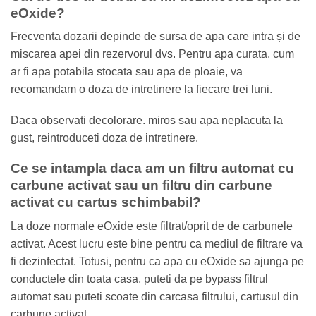
eOxide?
Frecventa dozarii depinde de sursa de apa care intra și de
miscarea apei din rezervorul dvs. Pentru apa curata, cum
ar fi apa potabila stocata sau apa de ploaie, va
recomandam o doza de intretinere la fiecare trei luni.
Daca observati decolorare. miros sau apa neplacuta la
gust, reintroduceti doza de intretinere.
Ce se intampla daca am un filtru automat cu
carbune activat sau un filtru din carbune
activat cu cartus schimbabil?
La doze normale eOxide este filtrat/oprit de de carbunele
activat. Acest lucru este bine pentru ca mediul de filtrare va
fi dezinfectat. Totusi, pentru ca apa cu eOxide sa ajunga pe
conductele din toata casa, puteti da pe bypass filtrul
automat sau puteti scoate din carcasa filtrului, cartusul din
carbune activat.