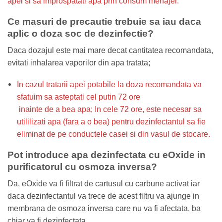
apei si sa improspatati apa prin consum menajer.
Ce masuri de precautie trebuie sa iau daca
aplic o doza soc de dezinfectie?
Daca dozajul este mai mare decat cantitatea recomandata,
evitati inhalarea vaporilor din apa tratata;
In cazul tratarii apei potabile la doza recomandata va
sfatuim sa asteptati cel putin 72 ore
inainte de a bea apa; In cele 72 ore, este necesar sa
utililizati apa (fara a o bea) pentru dezinfectantul sa fie
eliminat de pe conductele casei si din vasul de stocare.
Pot introduce apa dezinfectata cu eOxide in
purificatorul cu osmoza inversa?
Da, eOxide va fi filtrat de cartusul cu carbune activat iar
daca dezinfectantul va trece de acest filtru va ajunge in
membrana de osmoza inversa care nu va fi afectata, ba
chiar va fi dezinfectata.