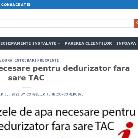
 CONSACRATE!
ECHIPAMENTE INSTALATE
PAREREA CLIENTILOR
INFOAPA
A DURA
,
INTREBARI FRECVENTE
ecesare pentru dedurizator fara
sare TAC
ARTIE, 2021
BY
CONSILIER TEHNICO-COMERCIAL