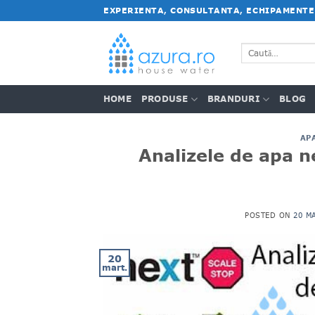
Salt
EXPERIENTA, CONSULTANTA, ECHIPAMENTE
la
conținut
Caută
după:
HOME
PRODUSE
BRANDURI
BLOG
AP
Analizele de apa n
POSTED ON
20 M
20
mart.