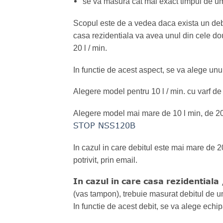
se va masura cat mai exact timpul de um
Scopul este de a vedea daca exista un debit
casa rezidentiala va avea unul din cele dou
20 l / min.
In functie de acest aspect, se va alege un
Alegere model pentru 10 l / min. cu varf de 
Alegere model mai mare de 10 l min, de 20 l 
STOP NSS120B
In cazul in care debitul este mai mare de 2
potrivit, prin email.
In cazul in care casa rezidentiala
(vas tampon), trebuie masurat debitul de um
In functie de acest debit, se va alege 