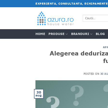
Salt
EXPERIENTA, CONSULTANTA, ECHIPAMENTE
la
conținut
Caută
după:
HOME
PRODUSE
BRANDURI
BLOG
AP
Alegerea deduriza
f
POSTED ON
30 AU
30
aug.