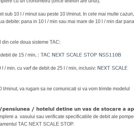
plere cu un cronometru (orice telefon are unul).
 sub 10 l / minut sau peste 10 l/minut. In cele mai multe cazuri,
a debite: pana in 10 l / min sau mai mare de 10 l / min dar pana
ul din cele doua sisteme TAC:
TAC NEXT SCALE STOP NSS110B
debit de 15 / min, :
NEXT SCALE
/ min. cu varf de debit de 25 l / min, inclusiv:
0 l/minut, va rugam sa ne comunicati si va vom trimite modelul
 /pensiunea / hotelul detine un vas de stocare a ap
plere a vasului sau verificate specificatiile de debit ale pompe
echipamentul TAC NEXT SCALE STOP.