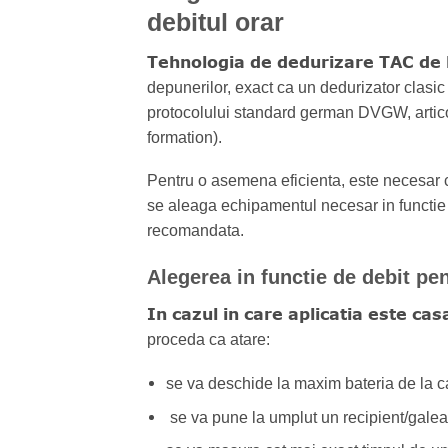
debitul orar
Tehnologia de dedurizare TAC de 
depunerilor, exact ca un dedurizator clasi
protocolului standard german DVGW, articol
formation).
Pentru o asemena eficienta, este necesar c
se aleaga echipamentul necesar in functi
recomandata.
Alegerea in functie de debit pe
In cazul in care aplicatia este cas
proceda ca atare:
se va deschide la maxim bateria de la c
se va pune la umplut un recipient/galeata