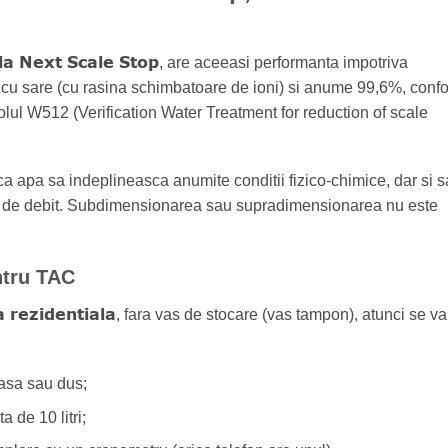
la Next Scale Stop
, are aceeasi performanta impotriva
c cu sare (cu rasina schimbatoare de ioni) si anume 99,6%, conf
ul W512 (Verification Water Treatment for reduction of scale
a apa sa indeplineasca anumite conditii fizico-chimice, dar si s
e de debit. Subdimensionarea sau supradimensionarea nu este
ntru TAC
a rezidentiala
, fara vas de stocare (vas tampon), atunci se va
asa sau dus;
 de 10 litri;