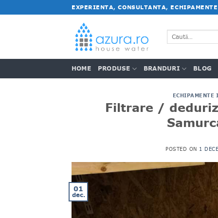
Salt
EXPERIENTA, CONSULTANTA, ECHIPAMENTE
la
conținut
Caută
după:
HOME
PRODUSE
BRANDURI
BLOG
ECHIPAMENTE 
Filtrare / deduriz
Samurca
POSTED ON
1 DECE
01
dec.