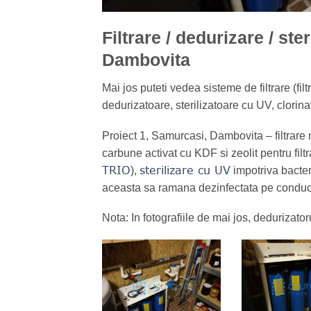
Filtrare / dedurizare / st
Dambovita
Mai jos puteti vedea sisteme de filtrare (f
dedurizatoare, sterilizatoare cu UV, clorin
Proiect 1, Samurcasi, Dambovita – filtrare 
carbune activat cu KDF si zeolit pentru filt
TRIO
sterilizare cu UV
),
impotriva bacteri
aceasta sa ramana dezinfectata pe conducte
Nota: In fotografiile de mai jos, dedurizatoru