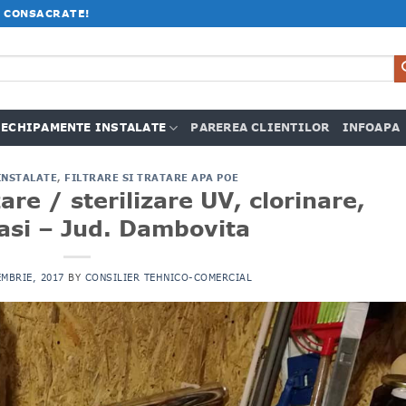
 CONSACRATE!
ECHIPAMENTE INSTALATE
PAREREA CLIENTILOR
INFOAPA
INSTALATE
,
FILTRARE SI TRATARE APA POE
are / sterilizare UV, clorinare,
si – Jud. Dambovita
MBRIE, 2017
BY
CONSILIER TEHNICO-COMERCIAL