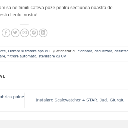
am sa ne trimiti cateva poze pentru sectiunea noastra de
esti clientul nostru!
late
,
Filtrare si tratare apa POE
și etichetat cu
clorinare
,
dedurizare
,
dezinfec
rare
,
filtrare automata
,
sterilizare cu UV
.
AL
fabrica paine
Instalare Scalewatcher 4 STAR, Jud. Giurgiu