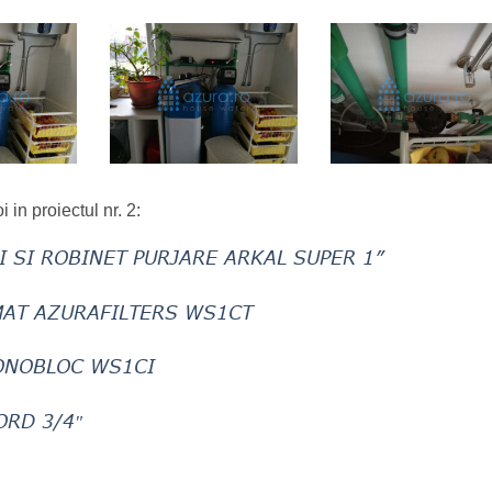
 in proiectul nr. 2:
I SI ROBINET PURJARE ARKAL SUPER 1”
MAT AZURAFILTERS WS1CT
ONOBLOC WS1CI
ORD 3/4″