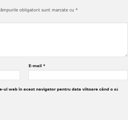
âmpurile obligatorii sunt marcate cu
*
E-mail
*
e-ul web în acest navigator pentru data viitoare când o să