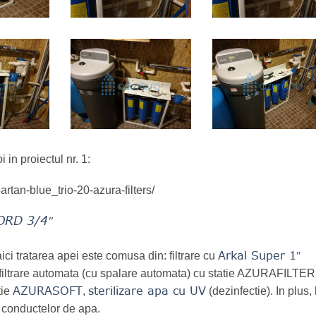
 in proiectul nr. 1:
artan-blue_trio-20-azura-filters/
ORD 3/4″
Arkal Super 1″
ici tratarea apei este comusa din: filtrare cu
ni), filtrare automata (cu spalare automata) cu statie AZURAFILTE
AZURASOFT
sterilizare apa cu UV
tie
,
(dezinfectie). In plus, 
a conductelor de apa.