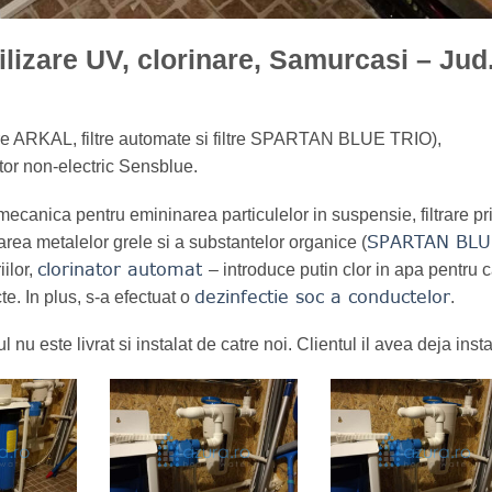
erilizare UV, clorinare, Samurcasi – Jud
iltre ARKAL, filtre automate si filtre SPARTAN BLUE TRIO),
ator non-electric Sensblue.
mecanica pentru emininarea particulelor in suspensie, filtrare pr
SPARTAN BLU
rarea metalelor grele si a substantelor organice (
clorinator automat
ilor,
– introduce putin clor in apa pentru 
dezinfectie soc a conductelor
. In plus, s-a efectuat o
.
l nu este livrat si instalat de catre noi. Clientul il avea deja insta