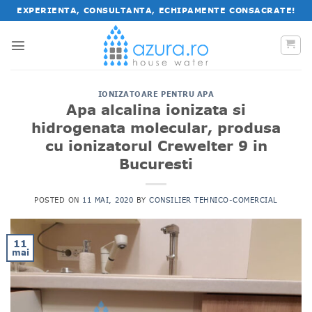
Salt
EXPERIENTA, CONSULTANTA, ECHIPAMENTE CONSACRATE!
la
conținut
IONIZATOARE PENTRU APA
Apa alcalina ionizata si
hidrogenata molecular, produsa
cu ionizatorul Crewelter 9 in
Bucuresti
POSTED ON
11 MAI, 2020
BY
CONSILIER TEHNICO-COMERCIAL
11
mai