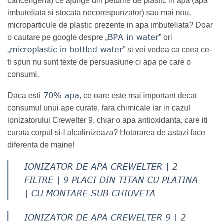
cancerigena) ce ajunge din peturile de plastic in apa (apa
imbuteliata si stocata necorespunzator) sau mai nou,
microparticule de plastic prezente in apa imbuteliata? Doar
BPA in water
o cautare pe google despre „
” ori
microplastic in bottled water
„
” si vei vedea ca ceea ce-
ti spun nu sunt texte de persuasiune ci apa pe care o
consumi.
70% apa
Daca esti
, ce oare este mai important decat
consumul unui ape curate, fara chimicale iar in cazul
ionizatorului Crewelter 9, chiar o apa antioxidanta, care iti
curata corpul si-l alcalinizeaza? Hotararea de astazi face
diferenta de maine!
IONIZATOR DE APA CREWELTER | 2
FILTRE | 9 PLACI DIN TITAN CU PLATINA
| CU MONTARE SUB CHIUVETA
IONIZATOR DE APA CREWELTER 9 | 2