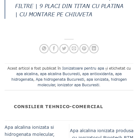
FILTRE | 9 PLACI DIN TITAN CU PLATINA
| CU MONTARE PE CHIUVETA
Acest articol a fost publicat în
Ionizatoare pentru apa
și etichetat cu
apa alcalina
,
apa alcalina Bucuresti
,
apa antioxidanta
,
apa
hidrogenata
,
Apa hidrogenata Bucuresti
,
apa ionizata
,
hidrogen
molecular
,
ionizator apa Bucuresti
.
CONSILIER TEHNICO-COMERCIAL
Apa alcalina ionizata si
Apa alcalina ionizata produsa
hidrogenata molecular,
cu ionizatorul Biontech BTM