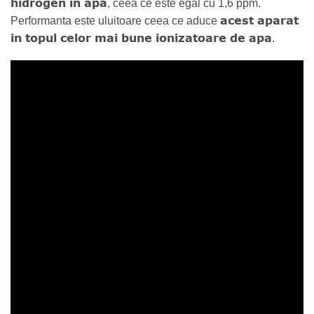
hidrogen in apa
, ceea ce este egal cu 1,6 ppm.
acest aparat
Performanta este uluitoare ceea ce aduce
in topul celor mai bune ionizatoare de apa
.