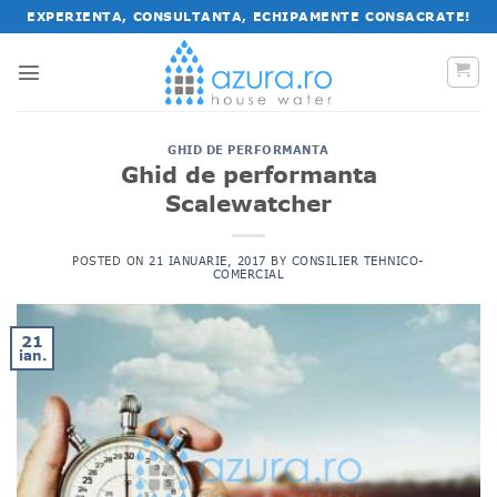
Salt
EXPERIENTA, CONSULTANTA, ECHIPAMENTE CONSACRATE!
la
conținut
GHID DE PERFORMANTA
Ghid de performanta
Scalewatcher
POSTED ON
21 IANUARIE, 2017
BY
CONSILIER TEHNICO-
COMERCIAL
21
ian.