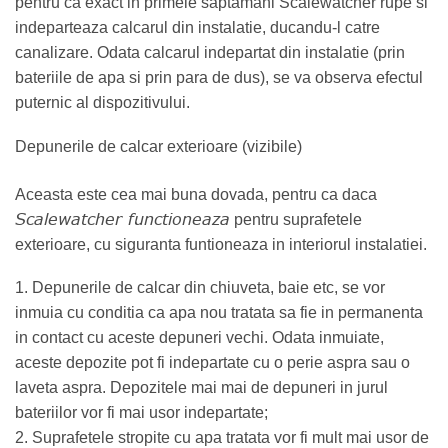
pentru ca exact in primele saptamani Scalewatcher rupe si
indeparteaza calcarul din instalatie, ducandu-l catre
canalizare. Odata calcarul indepartat din instalatie (prin
bateriile de apa si prin para de dus), se va observa efectul
puternic al dispozitivului.
Depunerile de calcar exterioare (vizibile)
Aceasta este cea mai buna dovada, pentru ca daca
Scalewatcher functioneaza
pentru suprafetele
exterioare, cu siguranta funtioneaza in interiorul instalatiei.
1. Depunerile de calcar din chiuveta, baie etc, se vor
inmuia cu conditia ca apa nou tratata sa fie in permanenta
in contact cu aceste depuneri vechi. Odata inmuiate,
aceste depozite pot fi indepartate cu o perie aspra sau o
laveta aspra. Depozitele mai mai de depuneri in jurul
bateriilor vor fi mai usor indepartate;
2. Suprafetele stropite cu apa tratata vor fi mult mai usor de