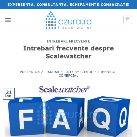
Salt
EXPERIENTA, CONSULTANTA, ECHIPAMENTE CONSACRATE!
la
conținut
INTREBARI FRECVENTE
Intrebari frecvente despre
Scalewatcher
POSTED ON
21 IANUARIE, 2017
BY
CONSILIER TEHNICO-
COMERCIAL
21
ian.