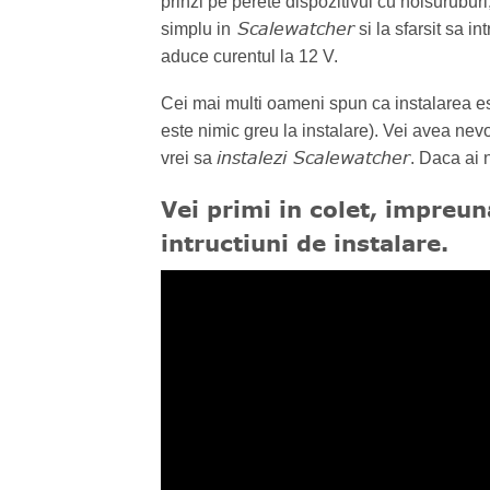
prinzi pe perete dispozitivul cu holsuruburi,
Scalewatcher
simplu in
si la sfarsit sa i
aduce curentul la 12 V.
Cei mai multi oameni spun ca instalarea est
este nimic greu la instalare). Vei avea nevo
instalezi Scalewatcher
vrei sa
. Daca ai 
Vei primi in colet,
impreuna
intructiuni de instalare.