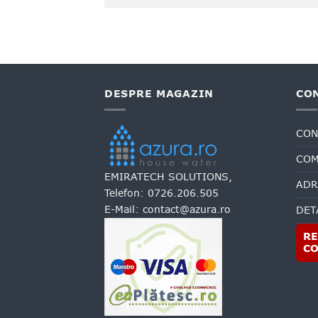
DESPRE MAGAZIN
CO
CON
COM
EMIRATECH SOLUTIONS,
ADR
Telefon:
0726.206.505
E-Mail:
contact@azura.ro
DET
RE
C