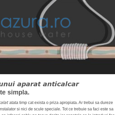
unui aparat anticalcar
te simpla.
alat
atata timp cat exista o priza apropiata. Ar trebui sa dureze
talator si nici de scule speciale. Tot ce trebuie sa faci este sa