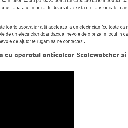
 sa infasori cablu pe teava dorita iar capetele sa le introduci foa
ntroduci aparatul in priza. In dispozitiv exista un transformator car
e foarte usoara iar altii apeleaza la un electrician (cu toate ca 
ie de un electrician doar daca ai nevoie de o priza in locul in c
nevoie de ajutor te rugam sa ne contactezi.
 cu aparatul anticalcar Scalewatcher
si