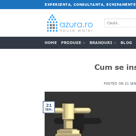
Salt
EXPERIENTA, CONSULTANTA, ECHIPAMENTE
la
conținut
Caută
după:
HOME
PRODUSE
BRANDURI
BLOG
Cum se in
POSTED ON
21 IA
21
ian.