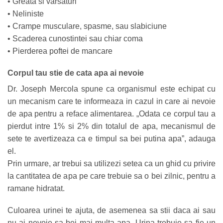
• Greata si varsaturi
• Neliniste
• Crampe musculare, spasme, sau slabiciune
• Scaderea cunostintei sau chiar coma
• Pierderea poftei de mancare
Corpul tau stie de cata apa ai nevoie
Dr. Joseph Mercola spune ca organismul este echipat cu
un mecanism care te informeaza in cazul in care ai nevoie
de apa pentru a reface alimentarea. „Odata ce corpul tau a
pierdut intre 1% si 2% din totalul de apa, mecanismul de
sete te avertizeaza ca e timpul sa bei putina apa”, adauga
el.
Prin urmare, ar trebui sa utilizezi setea ca un ghid cu privire
la cantitatea de apa pe care trebuie sa o bei zilnic, pentru a
ramane hidratat.
Culoarea urinei te ajuta, de asemenea sa stii daca ai sau
nu ai nevoie sa bei mai multa apa. Urina trebuie sa fie un