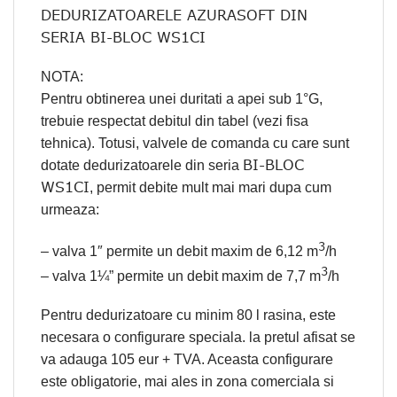
DEDURIZATOARELE AZURASOFT DIN
SERIA BI-BLOC WS1CI
NOTA:
Pentru obtinerea unei duritati a apei sub 1°G,
trebuie respectat debitul din tabel (vezi fisa
tehnica). Totusi, valvele de comanda cu care sunt
BI-BLOC
dotate dedurizatoarele din seria
WS1CI
, permit debite mult mai mari dupa cum
urmeaza:
3
– valva 1″ permite un debit maxim de 6,12 m
/h
3
– valva 1¼” permite un debit maxim de 7,7 m
/h
Pentru dedurizatoare cu minim 80 l rasina, este
necesara o configurare speciala. la pretul afisat se
va adauga 105 eur + TVA. Aceasta configurare
este obligatorie, mai ales in zona comerciala si