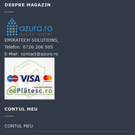
multe
DESPRE MAGAZIN
variații.
Opțiunile
pot
fi
alese
în
EMIRATECH SOLUTIONS,
pagina
Telefon:
0726.206.505
produsului.
E-Mail:
contact@azura.ro
CONTUL MEU
CONTUL MEU