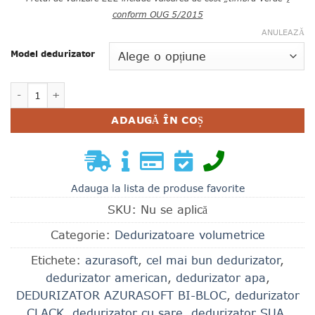
conform OUG 5/2015
ANULEAZĂ
Model dedurizator
Cantitate DEDURIZATOR AZURASOFT BI-BLOC WS1CI
ADAUGĂ ÎN COȘ
Adauga la lista de produse favorite
SKU:
Nu se aplică
Categorie:
Dedurizatoare volumetrice
Etichete:
azurasoft
,
cel mai bun dedurizator
,
dedurizator american
,
dedurizator apa
,
DEDURIZATOR AZURASOFT BI-BLOC
,
dedurizator
CLACK
,
dedurizator cu sare
,
dedurizator SUA
,