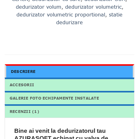
dedurizator volum
,
dedurizator volumetric
,
dedurizator volumetric proportional
,
statie
dedurizare
DESCRIERE
ACCESORII
GALERIE FOTO ECHIPAMENTE INSTALATE
RECENZII (1)
Bine ai venit la dedurizatorul tau
AZURASOFT echipat cu valva de