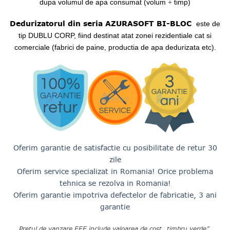
până
dupa volumul de apa consumat
(volum
+
timp)
la
Dedurizatorul din seria AZURASOFT BI-BLOC
7,219
este de
tip DUBLU CORP, fiind destinat atat zonei rezidentiale cat si
comerciale (fabrici de paine, productia de apa dedurizata
etc).
Oferim garantie de satisfactie cu posibilitate de retur 30
zile
Oferim service specializat in Romania! Orice problema
tehnica se rezolva in Romania!
Oferim garantie impotriva defectelor de fabricatie, 3 ani
garantie
Pretul de vanzare EEE include valoarea de cost „timbru verde”
,