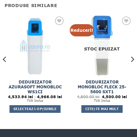
PRODUSE SIMILARE
Reduceri!
STOC EPUIZAT
DEDURIZATOR
DEDURIZATOR
AZURASOFT MONOBLOC
MONOBLOC FLECK 25-
WS1CI
5600 SXT1
Interval
Prețul
Prețul
4,533.94
lei
-
4,966.08
lei
4,800.00
lei
4,500.00
lei
de
inițial
curen
TVA Inclus
TVA Inclus
prețuri:
a
este:
4,533.94 lei
fost:
4,500
SELECTEAZĂ OPȚIUNILE
CITEȘTE MAI MULT
până
4,800.00 lei.
la
Acest
4,966.08 lei
produs
are
mai