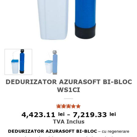
DEDURIZATOR AZURASOFT BI-BLOC
WS1CI
Inter
4,423.11
-
7,219.33
lei
lei
Evaluat la
5
din 5 pe
de
TVA Inclus
baza unei
prețur
singure
DEDURIZATOR AZURASOFT BI-BLOC
– cu regenerare
4,423
evaluări