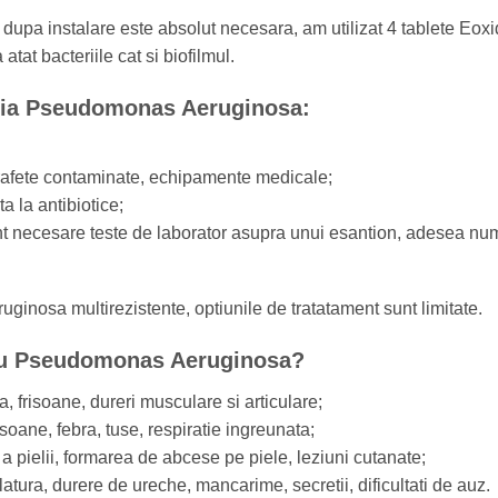
 dupa instalare este absolut necesara, am utilizat 4 tablete Eoxi
atat bacteriile cat si biofilmul.
eria Pseudomonas Aeruginosa:
prafete contaminate, echipamente medicale;
a la antibiotice;
 sunt necesare teste de laborator asupra unui esantion, adesea num
inosa multirezistente, optiunile de tratatament sunt limitate.
 cu Pseudomonas Aeruginosa?
a, frisoane, dureri musculare si articulare;
isoane, febra, tuse, respiratie ingreunata;
a a pielii, formarea de abcese pe piele, leziuni cutanate;
latura, durere de ureche, mancarime, secretii, dificultati de auz.