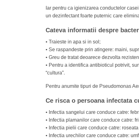
Iar pentru ca igienizarea conductelor casei
un dezinfectant foarte puternic care elimina 
Cateva informatii despre bact
• Traieste in apa si in sol;
• Se raspandeste prin atingere: maini, su
• Greu de tratat deoarece dezvolta rezistent
• Pentru a identifica antibioticul potrivit,
“cultura”.
Pentru anumite tipuri de Pseudomonas Aerug
Ce risca o persoana infectata
• Infectia sangelui care conduce catre: febr
• Infectia plamanilor care conduce catre: fr
• Infectia pielii care conduce catre: roseat
• Infectia urechilor care conduce catre: umf