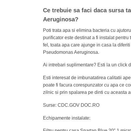
Ce trebuie sa faci daca sursa 
Aeruginosa?
Poti trata apa si elimina bacteria cu ajutor
purificator este destinat a fi instalat pent
fel, toata apa care ajunge in casa la diferiti
Pseudomonas Aeruginosa.
Ai intrebari suplimentare? Esti la un click 
Esti interesat de imbunatatirea calitatii ap
poate fi facura corespunzator cu apa ce con
zilnic si prin spalarea pe dinti cu aceasta
Surse: CDC.GOV DOC.RO
Echipamente instalate:
Filtru pentru casa Spartan Blue 20″ 1 micr