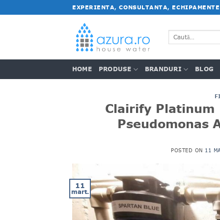
Salt
EXPERIENTA, CONSULTANTA, ECHIPAMENTE
la
conținut
Caută
după:
HOME
PRODUSE
BRANDURI
BLOG
F
Clairify Platinum
Pseudomonas Ae
POSTED ON
11 M
11
mart.