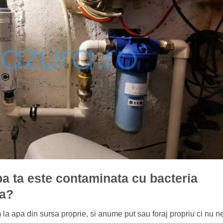
apa ta este contaminata cu bacteria
a?
im la apa din sursa proprie, si anume put sau foraj propriu ci nu n