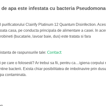
ta de apa este infestata cu bacteria Pseudomona
ul purificatorului Clairify Platinum 12 Quantum Disinfection. Aces
ru toata casa, pe conducta principala de alimentare a casei. In ace
 robineti (bucatarie, lavoar baie, dus) este tratata si fara
Contact
distanta de raspunsurile tale:
ei pe care o folosesti? Ar trebui sa fii, pentru ca…igiena corpului
tine bacterii. Exista chiar posibilitatea de imbolnavire prin dusu
 apa contaminata.
on