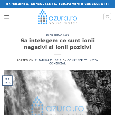
Salt
EXPERIENTA, CONSULTANTA, ECHIPAMENTE CONSACRATE!
la
conținut
IONI NEGATIVI
Sa intelegem ce sunt ionii
negativi si ionii pozitivi
POSTED ON
21 IANUARIE, 2017
BY
CONSILIER TEHNICO-
COMERCIAL
21
ian.