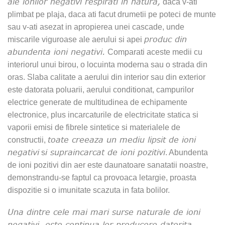
ale ionilor negativi respirati in natura,
daca v-ati
plimbat pe plaja, daca ati facut drumetii pe poteci de munte
sau v-ati asezat in apropierea unei cascade, unde
produc din
miscarile viguroase ale aerului si apei
abundenta ioni negativi.
Comparati aceste medii cu
interiorul unui birou, o locuinta moderna sau o strada din
oras. Slaba calitate a aerului din interior sau din exterior
este datorata poluarii, aerului conditionat, campurilor
electrice generate de multitudinea de echipamente
electronice, plus incarcaturile de electricitate statica si
vaporii emisi de fibrele sintetice si materialele de
toate creeaza un mediu lipsit de ioni
constructii,
negativi
i supraincarcat de ioni pozitivi
s
. Abundenta
de ioni pozitivi din aer este daunatoare sanatatii noastre,
demonstrandu-se faptul ca provoaca letargie, proasta
dispozitie si o imunitate scazuta in fata bolilor.
Una dintre cele mai mari surse naturale de ioni
negativi, este continua lor producere datorita