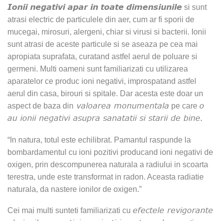
Ionii negativi apar in toate dimensiunile
si sunt
atrasi electric de particulele din aer, cum ar fi sporii de
mucegai, mirosuri, alergeni, chiar si virusi si bacterii. Ionii
sunt atrasi de aceste particule si se aseaza pe cea mai
apropiata suprafata, curatand astfel aerul de poluare si
germeni. Multi oameni sunt familiarizati cu utilizarea
aparatelor ce produc ioni negativi, improspatand astfel
aerul din casa, birouri si spitale. Dar acesta este doar un
valoarea monumentala
o
aspect de baza din
pe care
au ionii negativi asupra sanatatii si starii de bine.
“In natura, totul este echilibrat. Pamantul raspunde la
bombardamentul cu ioni pozitivi producand ioni negativi de
oxigen, prin descompunerea naturala a radiului in scoarta
terestra, unde este transformat in radon. Aceasta radiatie
naturala, da nastere ionilor de oxigen.”
efectele revigorante
Cei mai multi sunteti familiarizati cu