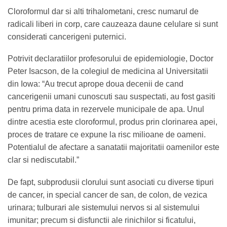
Cloroformul dar si alti trihalometani, cresc numarul de
radicali liberi in corp, care cauzeaza daune celulare si sunt
considerati cancerigeni puternici.
Potrivit declaratiilor profesorului de epidemiologie, Doctor
Peter Isacson, de la colegiul de medicina al Universitatii
din Iowa: “Au trecut aprope doua decenii de cand
cancerigenii umani cunoscuti sau suspectati, au fost gasiti
pentru prima data in rezervele municipale de apa. Unul
dintre acestia este cloroformul, produs prin clorinarea apei,
proces de tratare ce expune la risc milioane de oameni.
Potentialul de afectare a sanatatii majoritatii oamenilor este
clar si nediscutabil.”
De fapt, subprodusii clorului sunt asociati cu diverse tipuri
de cancer, in special cancer de san, de colon, de vezica
urinara; tulburari ale sistemului nervos si al sistemului
imunitar; precum si disfunctii ale rinichilor si ficatului,