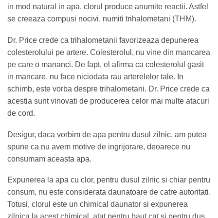
in mod natural in apa, clorul produce anumite reactii. Astfel
se creeaza compusi nocivi,
numiti trihalometani (THM).
Dr. Price crede ca
trihalometanii favorizeaza
depunerea
colesterolului pe artere. Colesterolul, nu vine din mancarea
pe care o mananci. De fapt, el afirma ca colesterolul gasit
in mancare, nu face niciodata rau arterelelor tale. In
schimb, este vorba
despre trihalometani
.
Dr. Price crede ca
acestia sunt vinovati de producerea celor mai multe atacuri
de cord.
Desigur, daca vorbim de apa pentru dusul zilnic, am putea
spune ca nu avem motive de ingrijorare, deoarece nu
consumam aceasta apa.
Expunerea la apa cu clor, pentru dusul zilnic si chiar pentru
consum, nu este considerata daunatoare de catre autoritati.
Totusi, clorul este un chimical daunator si expunerea
zilnica la acest chimical, atat pentru baut cat si pentru dus