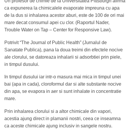
Un profesor de chimie de la Universitatea Pittsburgh afirma
ca expunerea la chimicalele evaporate impreuna cu apa
de la dus si inhalarea acestor aburi, este de 100 de ori mai
mare decat consumul apei cu clor. (Raportul Nader,
Trouble Water on Tap – Center for Responsive Law).
Potrivit “The Journal of Public Health” (Jurnalul de
Sanatate Publica), pana la doua treimi din efectele nocive
ale clorului, se datoreaza inhalarii si adsorbtiei prin piele,
in timpul dusului.
In timpul dusului iar intr-o masura mai mica in timpul unei
bai (apa in cada), cloroformul dar si alte substante nocive
din apa, se evapora in aer si sunt inhalate in concentratie
mare.
Prin inhalarea clorului si a altor chimicale din vapori,
acestia ajung direct in plamanii nostri, ceea ce inseamna
ca aceste chimicale ajung inclusiv in sangele nostru.