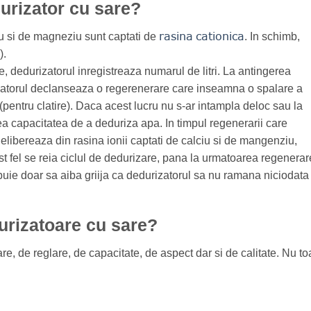
urizator cu sare?
rasina
cationica
ciu si de magneziu sunt captati de
. In schimb,
).
e, dedurizatorul inregistreaza numarul de litri. La antingerea
urizatorul declanseaza o regerenerare care inseamna o spalare a
(pentru clatire). Daca acest lucru nu s-ar intampla deloc sau la
ea capacitatea de a deduriza apa. In timpul regenerarii care
elibereaza din rasina ionii captati de calciu si de mangenziu,
st fel se reia ciclul de dedurizare, pana la urmatoarea regenerar
buie doar sa aiba griija ca dedurizatorul sa nu ramana niciodata
durizatoare cu sare?
re, de reglare, de capacitate, de aspect dar si de calitate. Nu to