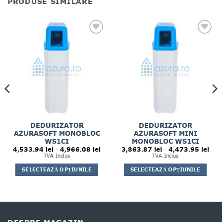
PRODUSE SIMILARE
DEDURIZATOR
DEDURIZATOR
AZURASOFT MONOBLOC
AZURASOFT MINI
ul
WS1CI
MONOBLOC WS1CI
ent
Interval
Inte
4,533.94
lei
-
4,966.08
lei
3,863.87
lei
-
4,473.95
lei
:
de
de
TVA Inclus
TVA Inclus
0.00 lei.
prețuri:
prețu
4,533.94 lei
3,86
SELECTEAZĂ OPȚIUNILE
SELECTEAZĂ OPȚIUNILE
până
până
la
la
Acest
Acest
4,966.08 lei
4,47
produs
produs
are
are
mai
mai
multe
multe