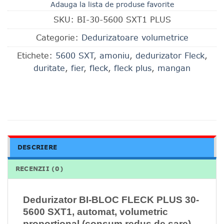
Adauga la lista de produse favorite
SKU:
BI-30-5600 SXT1 PLUS
Categorie:
Dedurizatoare volumetrice
Etichete:
5600 SXT
,
amoniu
,
dedurizator Fleck
,
duritate
,
fier
,
fleck
,
fleck plus
,
mangan
DESCRIERE
RECENZII (0)
Dedurizator BI-BLOC FLECK PLUS 30-
5600 SXT1, automat, volumetric
proportional (consum redus de sare),