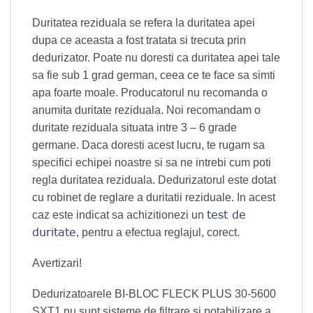
Duritatea reziduala se refera la duritatea apei
dupa ce aceasta a fost tratata si trecuta prin
dedurizator. Poate nu doresti ca duritatea apei tale
sa fie sub 1 grad german, ceea ce te face sa simti
apa foarte moale. Producatorul nu recomanda o
anumita duritate reziduala. Noi recomandam o
duritate reziduala situata intre 3 – 6 grade
germane. Daca doresti acest lucru, te rugam sa
specifici echipei noastre si sa ne intrebi cum poti
regla duritatea reziduala. Dedurizatorul este dotat
cu robinet de reglare a duritatii reziduale. In acest
test de
caz este indicat sa achizitionezi un
duritate
, pentru a efectua reglajul, corect.
Avertizari!
Dedurizatoarele BI-BLOC FLECK PLUS 30-5600
SXT1 nu sunt sisteme de filtrare si potabilizare a