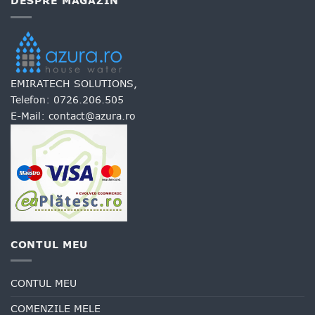
DESPRE MAGAZIN
variații.
variații.
Opțiunile
Opțiunile
pot
pot
fi
fi
alese
alese
în
în
EMIRATECH SOLUTIONS,
pagina
pagina
Telefon:
0726.206.505
produsului.
produsului.
E-Mail:
contact@azura.ro
CONTUL MEU
CONTUL MEU
COMENZILE MELE