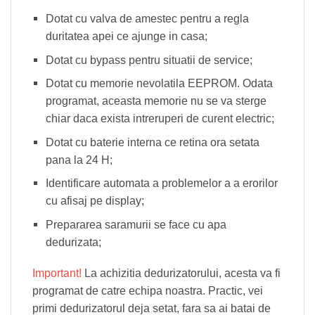
Dotat cu valva de amestec pentru a regla
duritatea apei ce ajunge in casa;
Dotat cu bypass pentru situatii de service;
Dotat cu memorie nevolatila EEPROM. Odata
programat, aceasta memorie nu se va sterge
chiar daca exista intreruperi de curent electric;
Dotat cu baterie interna ce retina ora setata
pana la 24 H;
Identificare automata a problemelor a a erorilor
cu afisaj pe display;
Prepararea saramurii se face cu apa
dedurizata;
Important!
La achizitia dedurizatorului, acesta va fi
programat de catre echipa noastra. Practic, vei
primi dedurizatorul deja setat, fara sa ai batai de