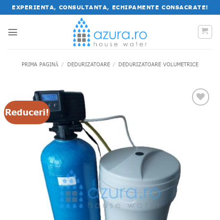
Salt
EXPERIENTA, CONSULTANTA, ECHIPAMENTE CONSACRATE!
la
conținut
PRIMA PAGINĂ
/
DEDURIZATOARE
/
DEDURIZATOARE VOLUMETRICE
Reduceri!