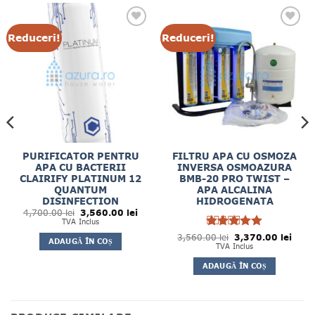
Reduceri!
Reduceri!
PURIFICATOR PENTRU
FILTRU APA CU OSMOZA
APA CU BACTERII
INVERSA OSMOAZURA
CLAIRIFY PLATINUM 12
BMB-20 PRO TWIST –
QUANTUM
APA ALCALINA
DISINFECTION
HIDROGENATA
Prețul
Prețul
4,700.00
lei
3,560.00
lei
inițial
curent
TVA Inclus
a
este:
Prețul
Prețul
fost:
3,560.00 lei.
3,560.00
Evaluat la
lei
3,370.00
lei
ADAUGĂ ÎN COȘ
inițial
curen
4,700.00 lei.
5
TVA Inclus
din 5
a
este:
fost:
3,370
ADAUGĂ ÎN COȘ
3,560.00 lei.