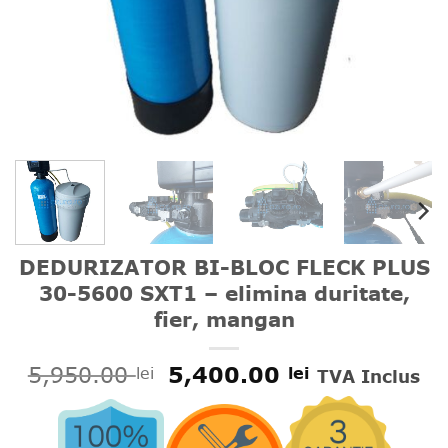
DEDURIZATOR BI-BLOC FLECK PLUS
30-5600 SXT1 – elimina duritate,
fier, mangan
Prețul
Prețul
5,950.00
5,400.00
lei
lei
TVA Inclus
inițial
curent
a
este:
fost:
5,400.00 le