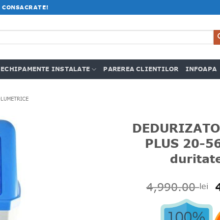
 CONSACRATE!
ECHIPAMENTE INSTALATE
PAREREA CLIENTILOR
INFOAPA
LUMETRICE
DEDURIZATO
PLUS 20-56
duritat
4,990.00
lei
i