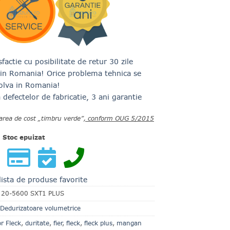
4,990.00 lei.
factie cu posibilitate de retur 30 zile
t in Romania! Orice problema tehnica se
olva in Romania!
defectelor de fabricatie, 3 ani garantie
area de cost „timbru verde”
, conform OUG 5/2015
Stoc epuizat
lista de produse favorite
:
20-5600 SXT1 PLUS
Dedurizatoare volumetrice
r Fleck
,
duritate
,
fier
,
fleck
,
fleck plus
,
mangan