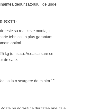
t inaintea dedurizatorului, de unde
0 SXT1:
u doreste sa realizeze montajul
carte tehnica. In plus garantam
metri optimi.
m 25 kg (un sac). Aceasta sare se
or de sare.
 facuta la o scurgere de minim 1″.
. Poate nu doresti ca duritatea apei tale