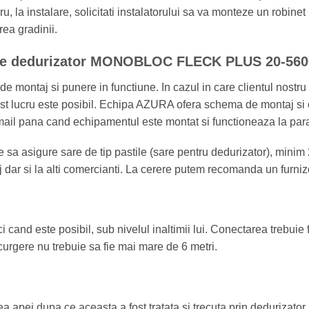
u, la instalare, solicitati instalatorului sa va monteze un robine
rea gradinii.
iune dedurizator MONOBLOC FLECK PLUS 20-560
e montaj si punere in functiune. In cazul in care clientul nostr
est lucru este posibil. Echipa AZURA ofera schema de montaj si 
 email pana cand echipamentul este montat si functioneaza la para
ie sa asigure sare de tip pastile (sare pentru dedurizator), mini
 dar si la alti comercianti. La cerere putem recomanda un furniz
ci cand este posibil, sub nivelul inaltimii lui. Conectarea trebuie
curgere nu trebuie sa fie mai mare de 6 metri.
ea apei dupa ce aceasta a fost tratata si trecuta prin dedurizator