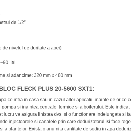
r
etrul de 1/2″
 de nivelul de duritate a apei):
90 litri
ime si adancime: 320 mm x 480 mm
NOBLOC FLECK PLUS 20-5600 SXT1:
apa ce intra in casa sau in cazul altor aplicatii, inainte de ori
pompa si inaintea centralei termice si a boilerului. Este indica
 lucru va asigura linistea dvs. si o functionare indelungata si f
nde injectoarele si canalele prin care dedurizatorul isi face rege
i a plantelor. Exista o anumita cantitate de sodiu in apa deduri