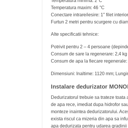
Temperatura minima: 2°C
Temperatura maxim: 46 °C
Conectare intrare/iesire: 1″ filet interio
Furtun 2 metri pentru scurgere cu diam
Alte specificatii tehnice:
Potrivit pentru 2 – 4 persoane (depinde
Consum de sare la regenerare: 2,4 kg
Consum de apa la fiecare regenerale: ~
Dimensiuni: Inaltime: 1120 mm; Lung
Instalare dedurizator MO
Dedurizatorul trebuie sa trateze toata 
de apa rece, imediat dupa hidrofor sau 
monteze inaintea dedurizatorului. Acest
exista riscul ca mizeria din apa sa infu
apa dedurizata pentru udarea gradinii s