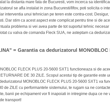
talat la distanta mare fata de Bucuresti, vom incerca sa identific
izatorul se afla instalat in zona Bucuresti/Ilfov, poti solicita o i
ar interventia unui tehnician pe teren este contra-cost. Desigur, 
ti. Dar stim ca acest aspect este complicat pentru tine si de ace
entuala problema si vei avea parte de tot suportul tehnic necesar
dotat cu valva de comanda Fleck SUA, ne asteptam ca dedurizator
INA” = Garantia ca dedurizatorul MONOBLOC
ONOBLOC FLECK PLUS 20-5600 SXT1 functioneaza si de aceea
RNARE DE 30 ZILE. Scopul acestui tip de garantie este unul
dedurizatorul MONOBLOC FLECK PLUS 20-5600 SXT1 va functio
 30 de ZILE cu performantele sistemului, te rugam sa ne contac
e, banii pe echipament vor fi inapoiati in intregime dupa ce ne 
de transport!