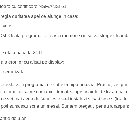
ioara cu certificare NSF/ANSI 61;
regla duritatea apei ce ajunge in casa;
ervice;
. Odata programat, aceasta memorie nu se va sterge chiar daca
ra setata pana la 24 H;
 a erorilor cu afisaj pe display;
a dedurizata;
 acesta va fi programat de catre echipa noastra. Practic, vei primi
u conditia sa ne comunici duritatea apei inainte de livrare iar 
ce vei mai avea de facut este sa-l instalezi si sa-i setezi (foarte
 poti suna sau scrie un mesaj. Suntem pregatiti pentru a raspunde
rantie de 3 ani