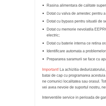
Rasina alimentara de calitate super
Dotat cu valva de amestec pentru a 
Dotat cu bypass pentru situatii de s
Dotat cu memorie nevolatila EEPROM
electric;
Dotat cu baterie interna ce retina o
Identificare automata a problemelor a
Prepararea saramurii se face cu ap
Important!
La achizitia dedurizatorului,
batai de cap cu programarea acestuia c
ne comunici localitatea sau orasul. Tot 
vei avea nevoie de suportul nostru, ne
Interventiile service in perioada de ga