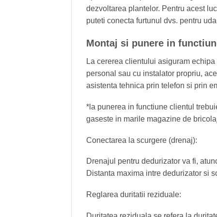
dezvoltarea plantelor. Pentru acest lucr
puteti conecta furtunul dvs. pentru uda
Montaj si punere in funct
La cererea clientului asiguram echipa d
personal sau cu instalator propriu, ac
asistenta tehnica prin telefon si prin
*la punerea in functiune clientul trebu
gaseste in marile magazine de bricolaj
Conectarea la scurgere (drenaj):
Drenajul pentru dedurizator va fi, atun
Distanta maxima intre dedurizator si s
Reglarea duritatii reziduale:
Duritatea reziduala se refera la duritat