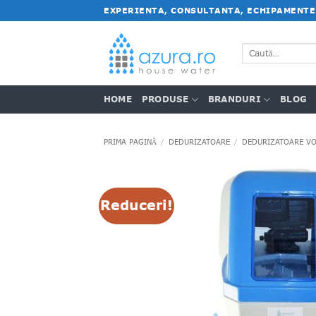
Salt
EXPERIENTA, CONSULTANTA, ECHIPAMENTE
la
conținut
Caută
după:
HOME
PRODUSE
BRANDURI
BLOG
PRIMA PAGINĂ
/
DEDURIZATOARE
/
DEDURIZATOARE VO
Reduceri!