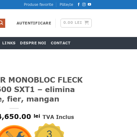
Produse favorite
Plătește
0.00
LEI
AUTENTIFICARE
LINKS
DESPRE NOI
CONTACT
R MONOBLOC FLECK
00 SXT1 – elimina
e, fier, mangan
Prețul
Prețul
4,650.00
lei
TVA Inclus
nițial
curent
a
este:
fost:
4,650.00 lei.