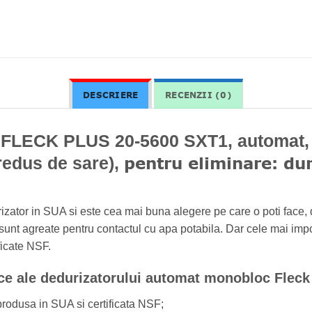
DESCRIERE
RECENZII (0)
 FLECK PLUS 20-5600 SXT1, automat, 
pentru eliminare: dur
redus de sare),
izator in SUA si este cea mai buna alegere pe care o poti face, da
t sunt agreate pentru contactul cu apa potabila. Dar cele mai 
ficate NSF.
ice ale dedurizatorului automat monobloc Flec
produsa in SUA si certificata NSF;